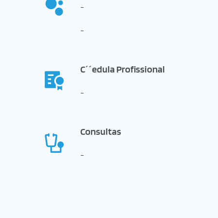
-
-
C´´edula Profissional
-
Consultas
-