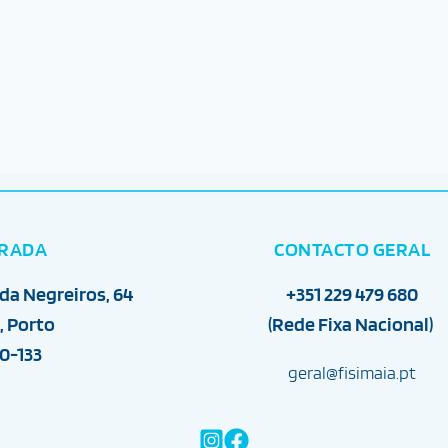
RADA
CONTACTO GERAL
da Negreiros, 64
+351 229 479 680
, Porto
(Rede Fixa Nacional) 
0-133
geral
@fisimaia.pt