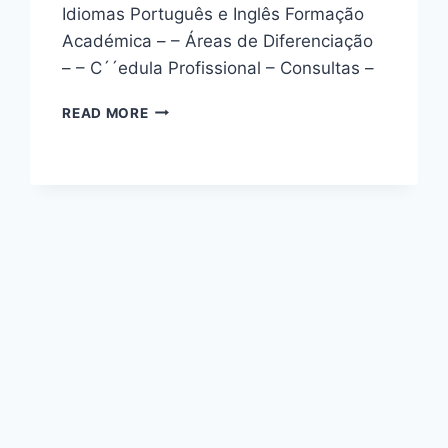
Idiomas Português e Inglês Formação
Académica – – Áreas de Diferenciação
– – C´´edula Profissional – Consultas –
DR.
READ MORE
ANDRÉ
LOBO