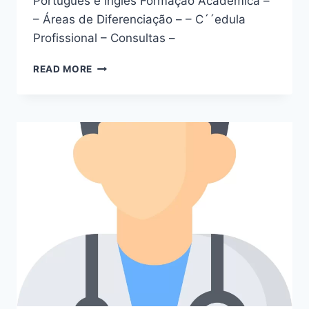
Português e Inglês Formação Académica –
– Áreas de Diferenciação – – C´´edula
Profissional – Consultas –
DRª.
READ MORE
MARIANA
SILVA